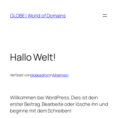
Zum
Inhalt
GLOBE | World of Domains
springen
Hallo Welt!
Verfasst von
globeadmin
in
Allgemein
Willkommen bei WordPress. Dies ist dein
erster Beitrag. Bearbeite oder lösche ihn und
beginne mit dem Schreiben!