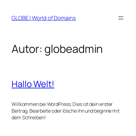
Zum
Inhalt
GLOBE | World of Domains
springen
Autor:
globeadmin
Hallo Welt!
Willkommen bei WordPress. Dies ist dein erster
Beitrag. Bearbeite oder lösche ihn und beginne mit
dem Schreiben!